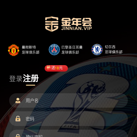
送
18
元
注册
登录