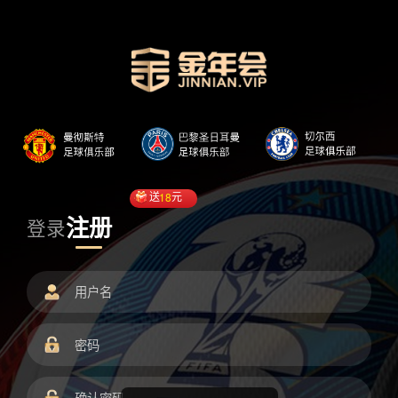
送
18
元
注册
登录